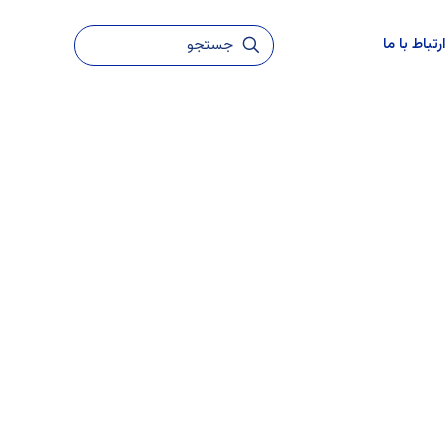
ارتباط با ما
شرکت داروسازی کیمیاگران امروز، به‌عنوان عضوی از گروه بزرگ کیمیا، در سال ۱۴۰۳ با هدف تکمیل زنجیره ارزش "Petrochemicals To Pharmaceuticals" (P to P) تأسیس شد.
 در تولید فرآورده‌های دارویی، مکمل‌های طبیعی و
هایی، یکی از مزیت‌های کلیدی کیمیاگران امروز است.
یت می‌کند.