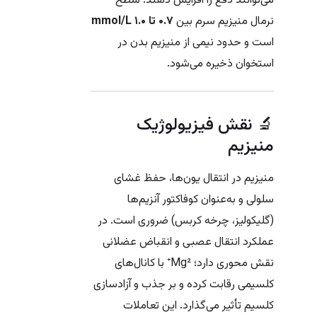
می‌توانند دفع را افزایش دهند. سطح
نرمال منیزیم سرم بین
۰.۷ تا ۱.۰ mmol/L
است و حدود نیمی از منیزیم بدن در
استخوان ذخیره می‌شود.
🔬 نقش فیزیولوژیک
منیزیم
منیزیم در انتقال یون‌ها، حفظ غشای
سلولی و به‌عنوان کوفاکتور آنزیم‌ها
(گلیکولیز، چرخه کربس) ضروری است. در
عملکرد انتقال عصبی و انقباض عضلانی
نقش محوری دارد؛ Mg²⁺ با کانال‌های
کلسیمی رقابت کرده و بر جذب و آزادسازی
کلسیم تأثیر می‌گذارد. این تعاملات