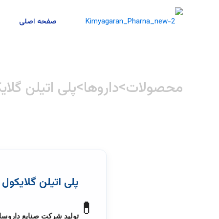
صفحه اصلی
>
>
محصولات
داروها
پلی اتیلن گلایکول 4000 (
پلی اتیلن گلایکول 4000 (Polyethylene Glycol 4000)
💊
تولید شرکت صنایع داروس