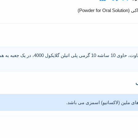
Powder )
این فرآورده در بسته بندی متفاوت، حاوی 10 ساشه 0
های ملین (لاکساتیو) اسمزی می باشد.