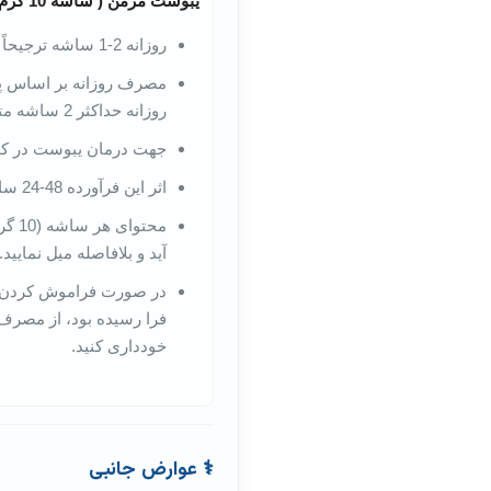
یبوست مزمن ( ساشه 10 گرم)
روزانه 2-1 ساشه ترجیحاً به طور همزمان صبح ها
مصرف روزانه بر اساس پاس
روزانه حداکثر 2 ساشه متغیر باشد.
جهت درمان یبوست در کودکان، ح
اثر این فرآورده 48-24 ساعت پس از مصرف رخ می دهد.
آید و بلافاصله میل نمای
در صورت فراموش کردن یک 
فرا رسیده بود، از مصرف
خودداری کنید.
⚕️ عوارض جانبی