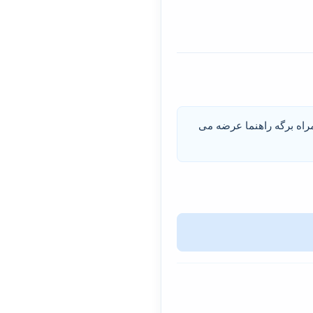
1 گرمی پلی اتیلن گلایکول 4000، در یک جعبه به همراه برگه راهنما عرضه می