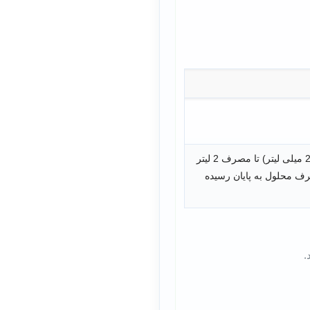
در زمان صبح، هر 15-10 دقیقه یک لیوان (250 میلی لیتر) تا مصرف 2 لیتر
 مصرف محلول به پایان رسیده
.