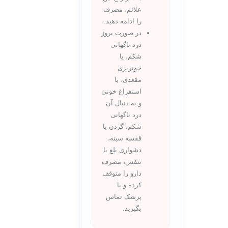
علائم، مصرف
را ادامه دهید.
در صورت بروز
درد ناگهانی
شکم، یا
خونریزی
مقعدی، یا
استفراغ خونی
و به دنبال آن
درد ناگهانی
شکم، گردن یا
قفسه سینه،
دشواری بلع یا
تنفس، مصرف
دارو را متوقف
کرده و با
پزشک تماس
بگیرید.