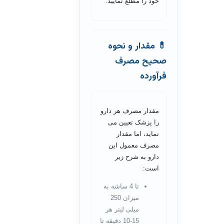
خود را مطلع نمایید.
💊 مقدار و نحوه
صحیح مصرف
فرآورده
مقدار مصرف هر دارو
را پزشک تعیین می
نماید، اما مقدار
مصرف معمول این
دارو به شرح زیر
است:
تا 4 ساشه به
میزان 250
میلی لیتر هر
15-10 دقیقه تا