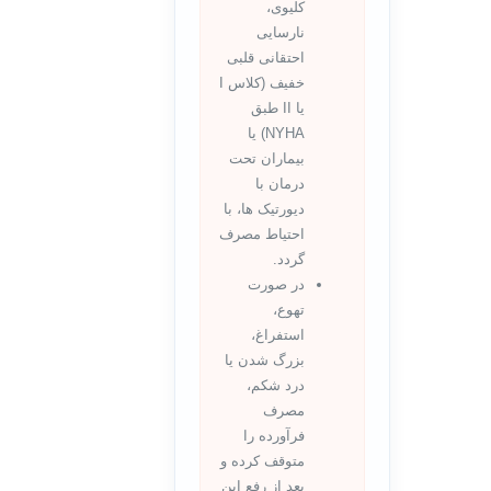
کلیوی،
نارسایی
احتقانی قلبی
خفیف (کلاس I
یا II طبق
NYHA) یا
بیماران تحت
درمان با
دیورتیک ها، با
احتیاط مصرف
گردد.
در صورت
تهوع،
استفراغ،
بزرگ شدن یا
درد شکم،
مصرف
فرآورده را
متوقف کرده و
بعد از رفع این