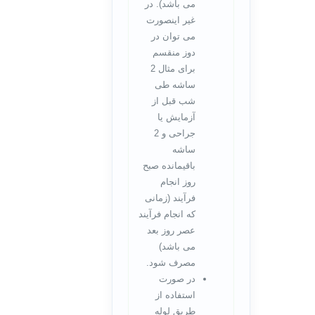
می باشد). در
غیر اینصورت
می توان در
دوز منقسم
برای مثال 2
ساشه طی
شب قبل از
آزمایش یا
جراحی و 2
ساشه
باقیمانده صبح
روز انجام
فرآیند (زمانی
که انجام فرآیند
عصر روز بعد
می باشد)
مصرف شود.
در صورت
استفاده از
طریق لوله