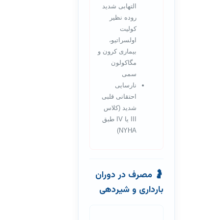
التهابی شدید
روده نظیر
کولیت
اولسراتیو،
بیماری کرون و
مگاکولون
سمی
نارسایی
احتقانی قلبی
شدید (کلاس
III یا IV طبق
NYHA)
🤰 مصرف در دوران
بارداری و شیردهی