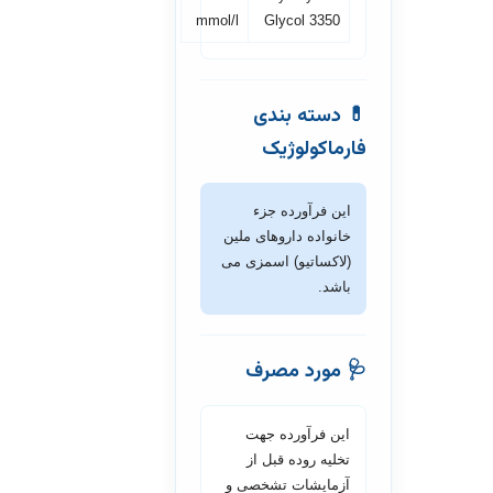
mmol/l
Glycol 3350
💊 دسته بندی
فارماکولوژیک
این فرآورده جزء
خانواده داروهای ملین
(لاکساتیو) اسمزی می
باشد.
🩺 مورد مصرف
این فرآورده جهت
تخلیه روده قبل از
آزمایشات تشخصی و