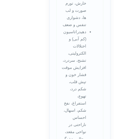
خارش، تورم
صورت و لب
ها، دشواری
تنفس و ضعف
دهیدراتاسیون
(کم آبی) و
اختلالات
الکترولیتی،
تشنج، سردرد،
افزایش موقت
فشار خون و
تپش قلب،
شکم درد،
تهوع،
استفراغ، نفخ
شکم، اسهال،
احساس
ناراحتی در
نواحی مقعد،
بیحالی، تشنگی