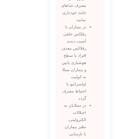
مصرف غذاهای
جامد خودداری
نمایید.
در بیماران با
رفلکس حلقی
آسیب دیده،
رفلاکس معدی،
افراد با سطح
هوشیاری پایین
و بیماران مبتلا
به کولیت
اولسراتیو با
احتیاط مصرف
گردد.
در مبتلایان به
اختلالات
الکترولیتی،
نظیر بیماران
با نارسایی