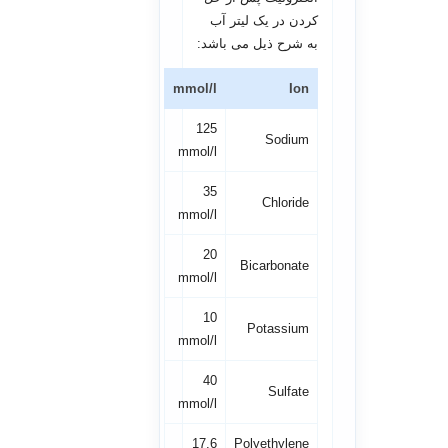
کردن در یک لیتر آب
به شرح ذیل می باشد:
mmol/l
Ion
125
Sodium
mmol/l
35
Chloride
mmol/l
20
Bicarbonate
mmol/l
10
Potassium
mmol/l
40
Sulfate
mmol/l
17.6
Polyethylene