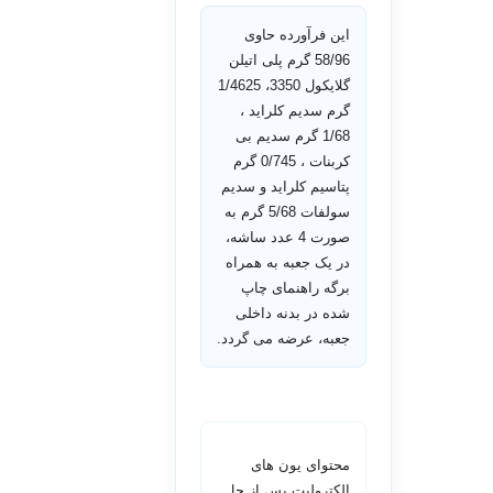
این فرآورده حاوی
58/96 گرم پلی اتیلن
گلایکول 3350، 1/4625
گرم سدیم کلراید ،
1/68 گرم سدیم بی
کربنات ، 0/745 گرم
پتاسیم کلراید و سدیم
سولفات 5/68 گرم به
صورت 4 عدد ساشه،
در یک جعبه به همراه
برگه راهنمای چاپ
شده در بدنه داخلی
جعبه، عرضه می گردد.
محتوای یون های
الکترولیت پس از حل