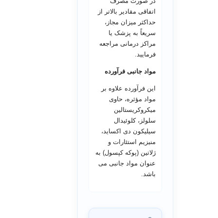
در صورت مصرف
اتفاقی مقادیر بالاتر از
حداکثر میزان مجاز،
سریعاً به پزشک یا
مراکز درمانی مراجعه
فرمایید.
مواد جانبی فرآورده
این فرآورده علاوه بر
مواد مؤثره، حاوی
میکروکریستالین
سلولز، کلوئیدال
سیلیکون دی اکساید،
منیزیم استئارات و
ژلاتین (پوکه کپسول) به
عنوان مواد جانبی می
باشد.