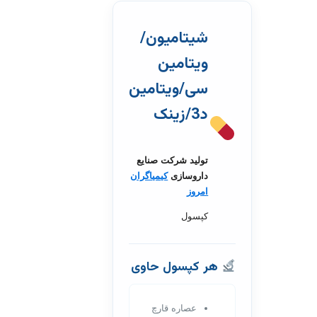
شیتامیون/
ویتامین
سی/ویتامین
د3/زینک
تولید شرکت صنایع
داروسازی
کیمیاگران
امروز
کپسول
هر کپسول حاوی
عصاره قارچ