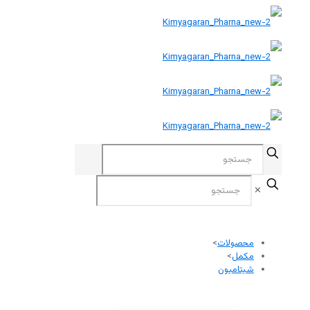
✕
محصولات
>
مکمل
>
شیتامیون