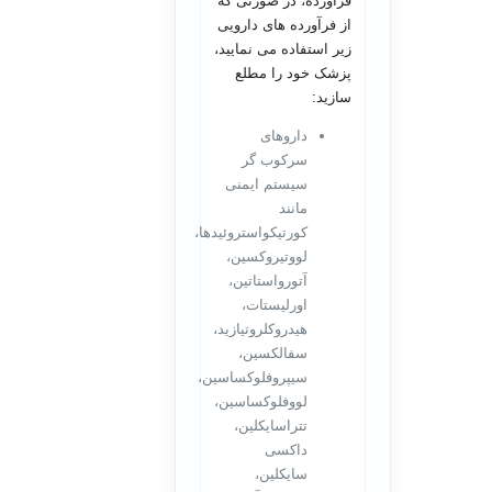
فرآورده، در صورتی که
از فرآورده های دارویی
زیر استفاده می نمایید،
پزشک خود را مطلع
سازید:
داروهای
سرکوب گر
سیستم ایمنی
مانند
کورتیکواستروئیدها،
لووتیروکسین،
آتورواستاتین،
اورلیستات،
هیدروکلروتیازید،
سفالکسین،
سیپروفلوکساسین،
لووفلوکساسین،
تتراسایکلین،
داکسی
سایکلین،