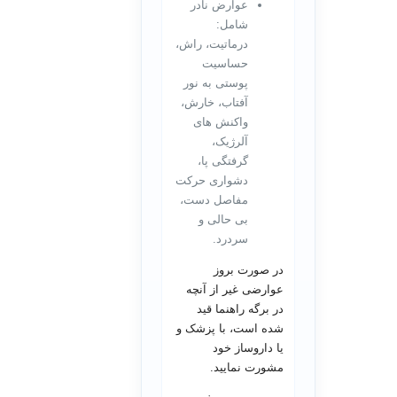
عوارض نادر
شامل:
درماتیت، راش،
حساسیت
پوستی به نور
آفتاب، خارش،
واکنش های
آلرژیک،
گرفتگی پا،
دشواری حرکت
مفاصل دست،
بی حالی و
سردرد.
در صورت بروز
عوارضی غیر از آنچه
در برگه راهنما قید
شده است، با پزشک و
یا داروساز خود
مشورت نمایید.