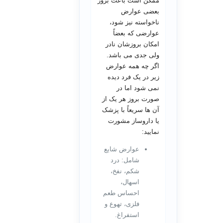
ممکن است باعث بروز
بعضی عوارض
ناخواسته نیز شود،
عوارضی که بعضاً
امکان بروزشان نادر
ولی جدی می باشد.
اگر چه همه عوارض
زیر در یک فرد دیده
نمی شود اما در
صورت بروز هر یک از
آن ها سریعاً با پزشک
یا داروساز مشورت
نمایید:
عوارض شایع
شامل: درد
شکم، نفخ،
اسهال،
احساس طعم
فلزی، تهوع و
استفراغ.