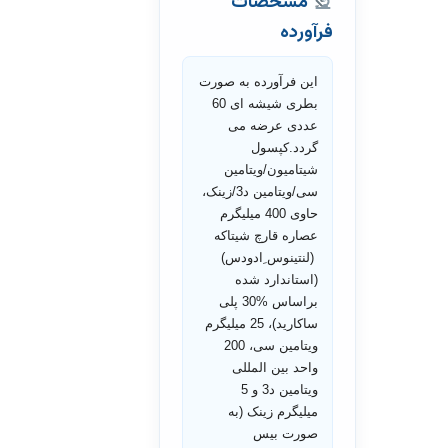
مشخصات
فرآورده
این فرآورده به صورت
بطری شیشه ای 60
عددی عرضه می
گردد.کپسول
شیتامیون/ویتامین
سی/ویتامین د3/زینک،
حاوی 400 میلیگرم
عصاره قارچ شیتاکه
(لنتینوس ِادودس)
(استاندارد شده
براساس %30 پلی
ساکارید)، 25 میلیگرم
ویتامین سی، 200
واحد بین المللی
ویتامین د3 و 5
میلیگرم زینک (به
صورت بیس