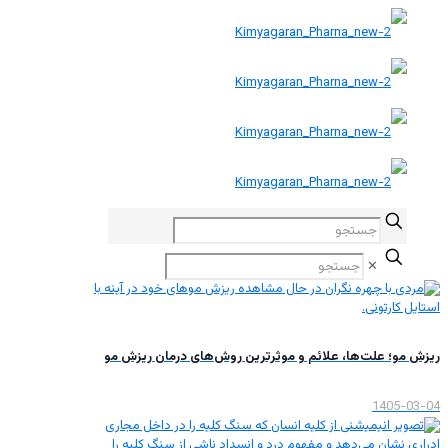
✕
ریزش مو؛ علت‌ها، علائم و موثرترین روش‌های درمان ریزش مو
1405-03-04