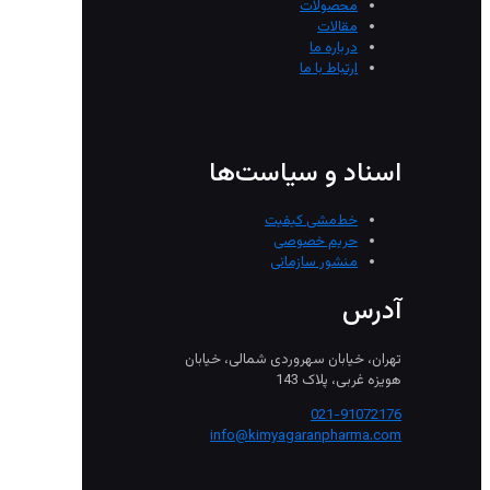
محصولات
مقالات
درباره ما
ارتباط با ما
اسناد و سیاست‌ها
خط‌مشی کیفیت
حریم خصوصی
منشور سازمانی
آدرس
تهران، خیابان سهروردی شمالی، خیابان
هویزه غربی، پلاک 143
021-91072176
info@kimyagaranpharma.com