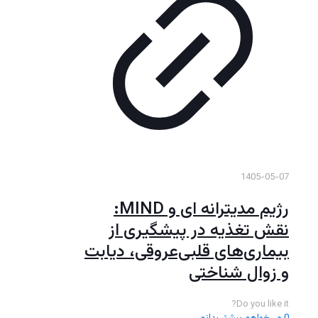
1405-05-07
رژیم مدیترانه ای و MIND:
نقش تغذیه در پیشگیری از
بیماری‌های قلبی‌عروقی، دیابت
و زوال شناختی
Do you like it?