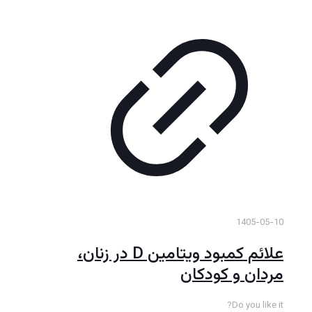
1405-05-10
علائم کمبود ویتامین D در زنان،
مردان و کودکان
Do you like it?