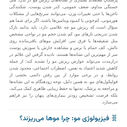
خستگی مداوم، ضعف عمومی، کدر شدن پوست، شکنندگی
ناخن‌ها یا حتی تغییرات وزن، می‌توانند سرنخ‌هایی از مشکلات
هورمونی، کم‌خونی یا کمبود ویتامین‌ها باشند. اگر برای شما هم
سؤال است که ریزش مو چه علائمی دارد، باید بدانید نازک
شدن تدریجی تارهای مو، کم شدن حجم مو در نواحی مشخص
مثل شقیقه‌ها یا فرق سر، افزایش موهای باقی‌مانده روی
بالش، کف حمام یا برس و مشاهده خارش یا سوزش پوست
سر از مهم‌ترین این نشانه‌ها هستند. نادیده گرفتن این علائم در
درازمدت می‌تواند عوارض ریزش مو را تشدید کند؛ از جمله
کاهش شدید اعتماد به نفس، اضطراب اجتماعی، محدود شدن
روابط، و در برخی موارد از بین رفتن دائمی بخشی از
فولیکول‌های مو. به همین دلیل، توجه زودهنگام به این نشانه‌ها
و مراجعه به پزشک، نه‌تنها به حفظ زیبایی ظاهری کمک می‌کند،
بلکه فرصت تشخیص زودتر بیماری‌های پنهان را نیز فراهم
می‌سازد.
🧬 فیزیولوژی مو: چرا موها می‌ریزند؟