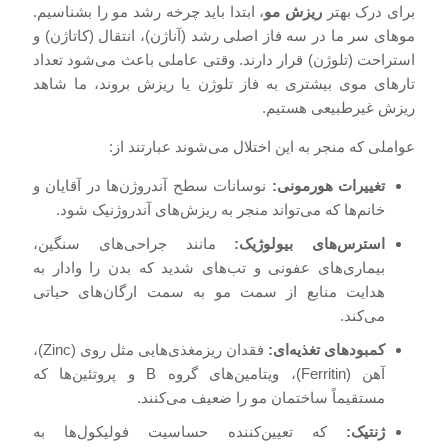
برای درک بهتر
ریزش مو
، ابتدا باید چرخه رشد مو را بشناسیم.
موهای سر ما در سه فاز اصلی رشد (آناژن)، انتقال (کاتاژن) و
استراحت (تلوژن) قرار دارند. وقتی عاملی باعث می‌شود تعداد
تارهای موی بیشتری به فاز تلوژن یا ریزش بروند، ما شاهد
ریزش غیرطبیعی هستیم.
عواملی که منجر به این اختلال می‌شوند عبارتند از:
تغییرات هورمونی:
نوسانات سطح آندروژن‌ها در آقایان و
خانم‌ها که می‌تواند منجر به ریزش‌های آندروژنیک شود.
استرس‌های بیولوژیک:
مانند جراحی‌های سنگین،
بیماری‌های عفونی و تب‌های شدید که بدن را وادار به
هدایت منابع از سمت مو به سمت ارگان‌های حیاتی
می‌کند.
کمبودهای تغذیه‌ای:
فقدان ریزمغذی‌هایی مثل روی (Zinc)،
آهن (Ferritin)، ویتامین‌های گروه B و پروتئین‌ها که
مستقیماً ساختمان مو را ضعیف می‌کنند.
ژنتیک:
که تعیین‌کننده حساسیت فولیکول‌ها به